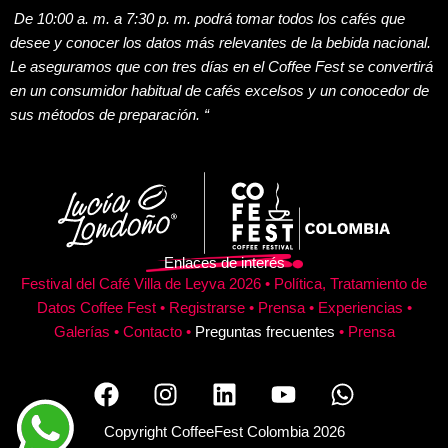
De 10:00 a. m. a 7:30 p. m. podrá tomar todos los cafés que
desee y conocer los datos más relevantes de la bebida nacional.
Le aseguramos que con tres días en el Coffee Fest se convertirá
en un consumidor habitual de cafés excelsos y un conocedor de
sus métodos de preparación. “
Enlaces de interés
Festival del Café
Villa de Leyva 2026
•
Política, Tratamiento de
Datos Coffee Fest
•
Registrarse
•
Prensa
•
Experiencias
•
Galerías
•
Contacto
•
Preguntas frecuentes
•
Prensa
F
I
L
Y
W
a
n
i
o
h
c
s
n
u
a
Copyright CoffeeFest Colombia 2026